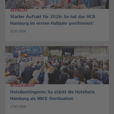
AKTUELLES
Starker Auftakt für 2026: So hat das HCB
Hamburg im ersten Halbjahr positioniert
21.07.2026
M
e
d
i
a
s
e
r
v
e
r
H
a
m
b
u
r
g
/
S
e
b
a
s
t
i
a
n
F
r
e
m
d
e
r
©
BETEILIGUNGEN
Hotelkontingente: So stärkt die Hotellerie
Hamburg als MICE-Destination
17.07.2026