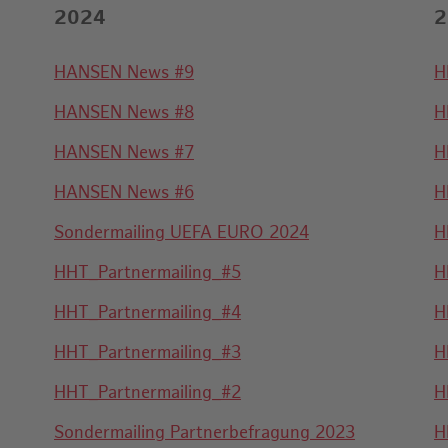
2024
2
HANSEN News #9
H
HANSEN News #8
H
HANSEN News #7
H
HANSEN News #6
H
Sondermailing UEFA EURO 2024
H
HHT_Partnermailing_#5
H
HHT_Partnermailing_#4
H
HHT_Partnermailing_#3
H
HHT_Partnermailing_#2
H
Sondermailing Partnerbefragung 2023
H