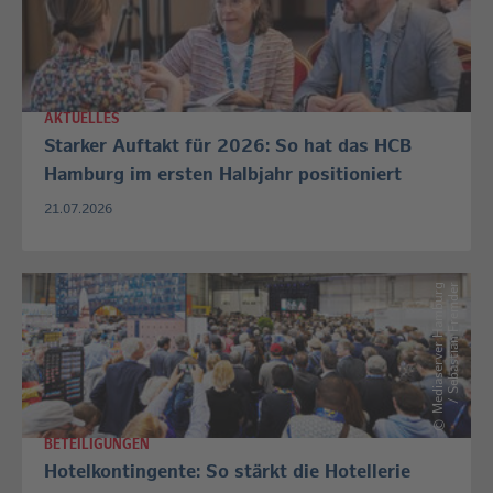
AKTUELLES
Starker Auftakt für 2026: So hat das HCB
Hamburg im ersten Halbjahr positioniert
21.07.2026
M
e
d
i
a
s
e
r
v
e
r
H
a
m
b
u
r
g
/
S
e
b
a
s
t
i
a
n
F
r
e
m
d
e
r
©
BETEILIGUNGEN
Hotelkontingente: So stärkt die Hotellerie