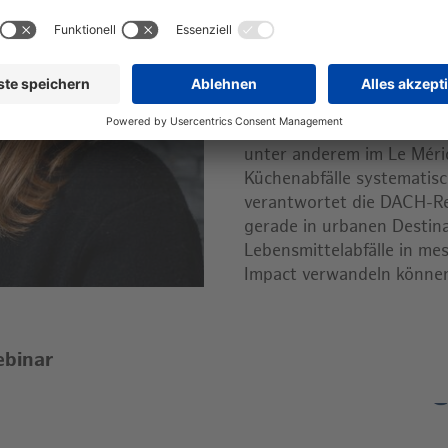
für das Team. Bereits übe
Technologie und erzielen 
Lebensmittelabfall bei ei
drei bis sechs Monaten.
Auch in Hamburg kommt KI
unter anderem im Le Méri
Küchenabfälle systematisc
verantwortet die DACH-Re
gerade in urbanen Destin
Lebensmittelabfälle in me
Impact verwandeln könne
ebinar