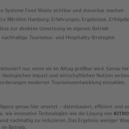
rte Systeme Food Waste sichtbar und steuerbar machen
l Le Méridien Hamburg: Erfahrungen, Ergebnisse, Erfolgsf
ätze zur direkten Umsetzung im eigenen Betrieb
 nachhaltige Tourismus- und Hospitality-Strategien
nktioniert nur, wenn sie im Alltag greifbar wird. Genau hi
e ökologischen Impact und wirtschaftlichen Nutzen verbi
nforderungen moderner Tourismusentwicklung einzahlen.
lligenz genau hier ansetzt – datenbasiert, effizient und s
u, wie innovative Technologien wie die Lösung von
KITR
 und nachhaltig zu reduzieren. Das Ergebnis: weniger Was
 im Betrieb.