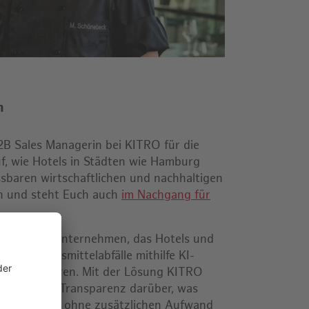
n
2B Sales Managerin bei KITRO für die
f, wie Hotels in Städten wie Hamburg
ssbaren wirtschaftlichen und nachhaltigen
n und steht Euch auch
im Nachgang für
Food-Tech-Unternehmen, das Hotels und
tzt, Lebensmittelabfälle mithilfe KI-
t zu reduzieren. Mit der Lösung KITRO
tmals volle Transparenz darüber, was
det – und das ohne zusätzlichen Aufwand