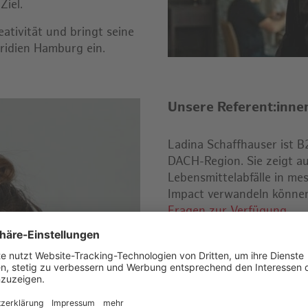
Ziel.
eativität und bringt seine
ridien Hamburg ein.
Unsere Referent:inne
Ladina Schaffhauser ist B
DACH-Region. Sie zeigt au
Lebensmittelabfälle in me
Impact verwandeln könne
Fragen zur Verfügung
.
KITRO ist ein Schweizer 
Restaurants dabei unterstü
basierter Messung geziel
TARE erhalten Küchen ers
tatsächlich im Abfall lan