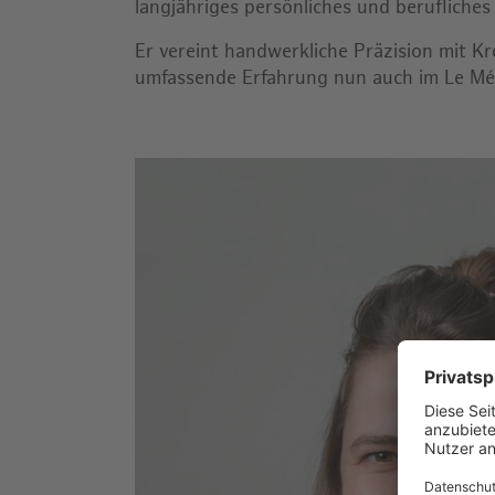
langjähriges persönliches und berufliches 
Er vereint handwerkliche Präzision mit Kr
umfassende Erfahrung nun auch im Le Mé