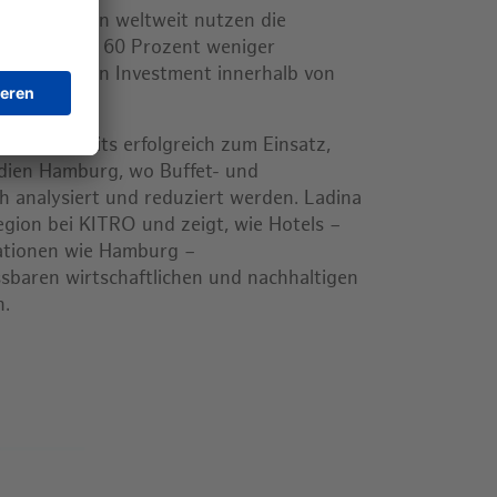
r 500 Küchen weltweit nutzen die
dabei bis zu 60 Prozent weniger
nem Return on Investment innerhalb von
TRO bereits erfolgreich zum Einsatz,
dien Hamburg, wo Buffet- und
h analysiert und reduziert werden. Ladina
gion bei KITRO und zeigt, wie Hotels –
ationen wie Hamburg –
ssbaren wirtschaftlichen und nachhaltigen
n.