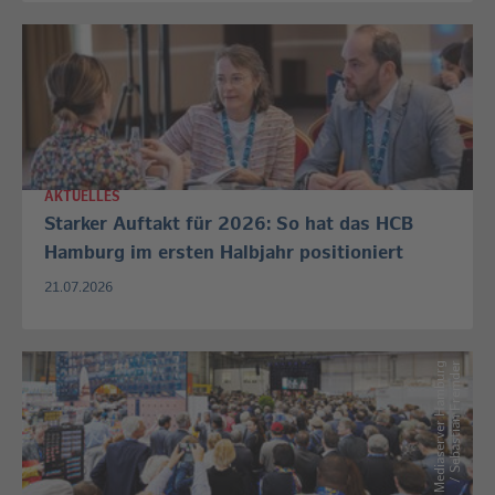
AKTUELLES
Starker Auftakt für 2026: So hat das HCB
Hamburg im ersten Halbjahr positioniert
21.07.2026
M
e
d
i
a
s
e
r
v
e
r
H
a
m
b
u
r
g
/
S
e
b
a
s
t
i
a
n
F
r
e
m
d
e
r