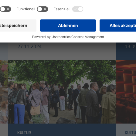
KULTUR
KULT
12. Culture Club: Fly on the
11.
Wings of Love
Net
27.11.2024
13.0
KULTUR
KULT