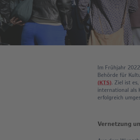
Im Frühjahr 2022
Behörde für Kult
(
KTS
)
. Ziel ist e
international al
erfolgreich umges
Vernetzung un