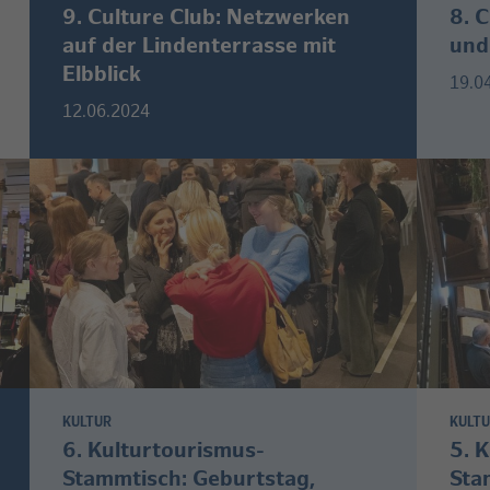
9. Culture Club: Netzwerken
8. 
auf der Lindenterrasse mit
und
Elbblick
19.0
12.06.2024
KULTUR
KULT
6. Kulturtourismus-
5. 
Stammtisch: Geburtstag,
Sta