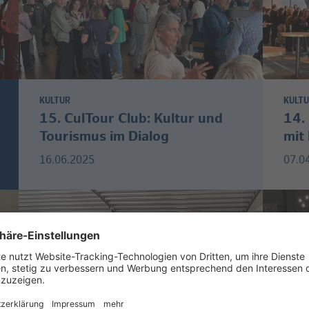
KULTUR
KULT
15. CulTour Club: Kultur und
14.
Tourismus im Dialog
mit
16.06.2025
07.0