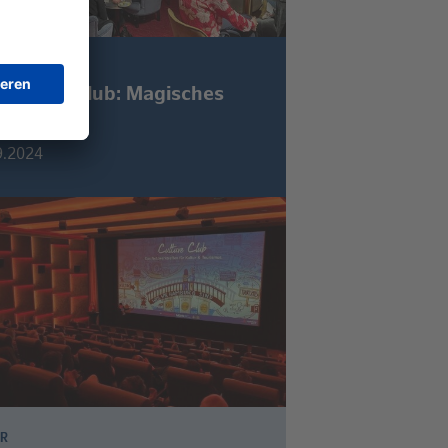
UR
 Culture Club: Magisches
zwerken
9.2024
UR