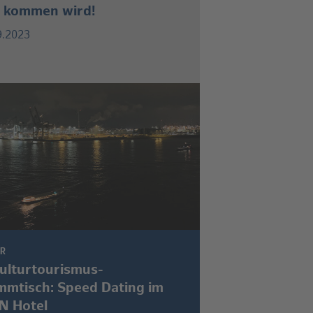
 kommen wird!
9.2023
UR
Kulturtourismus-
mmtisch: Speed Dating im
N Hotel