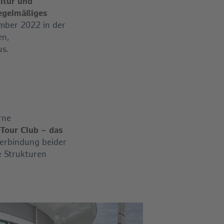
ltur und
egelmäßiges
ember 2022 in der
en,
us.
rne
Tour Club – das
Verbindung beider
e Strukturen