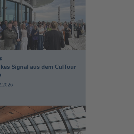
UR
rkes Signal aus dem CulTour
b
2.2026