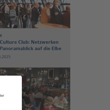
UR
 Culture Club: Netzwerken
 Panoramablick auf die Elbe
4.2025
Hamburg Tourismus GmbH
©