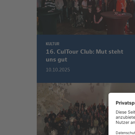
KULTUR
16. CulTour Club: Mut steht
uns gut
10.10.2025